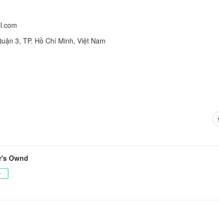
l.com
Quận 3, TP. Hồ Chí Minh, Việt Nam
er's Ownd
ー