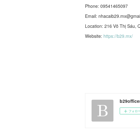
Phone: 09541465097
Email: nhacaib29.mx@gmai
Location: 216 Võ Thị Sáu, 
Website:
https://b29.mx/
b29offic
フォロ