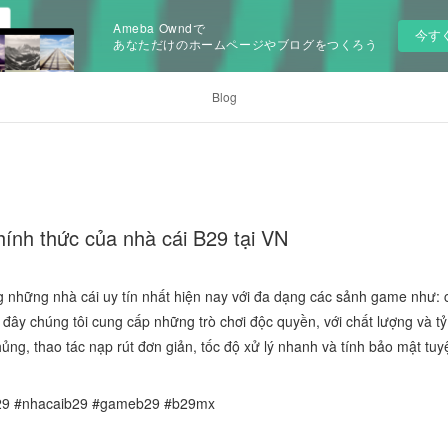
Ameba Owndで
今す
あなただけのホームページやブログをつくろう
Blog
ính thức của nhà cái B29 tại VN
g những nhà cái uy tín nhất hiện nay với đa dạng các sảnh game như: c
ây chúng tôi cung cấp những trò chơi độc quyền, với chất lượng và tỷ 
ủng, thao tác nạp rút đơn giản, tốc độ xử lý nhanh và tính bảo mật tuyệt
b29 #nhacaib29 #gameb29 #b29mx